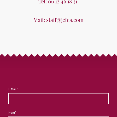
Tel: 06 12 46 18 31
Mail: staff@jefca.com
E-Mail
*
Nom
*