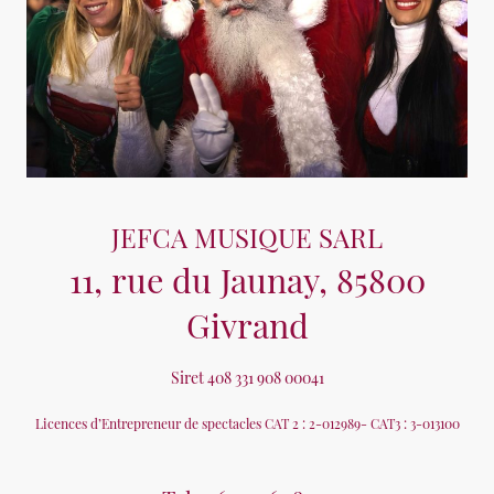
JEFCA MUSIQUE SARL
11, rue du Jaunay, 85800
Givrand
Siret 408 331 908 00041
Licences d’Entrepreneur de spectacles CAT 2 : 2-012989- CAT3 : 3-013100